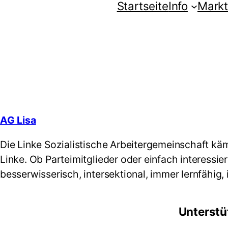
Zum
Startseite
Info
Markt
Inhalt
springen
AG Lisa
Die Linke Sozialistische Arbeitergemeinschaft kämp
Linke. Ob Parteimitglieder oder einfach interessier
besserwisserisch, intersektional, immer lernfähig, 
Unterstü